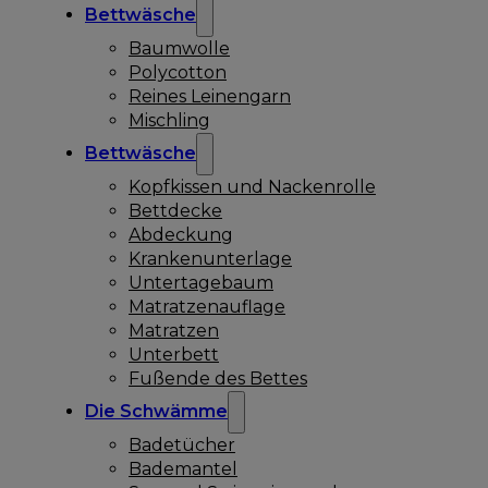
Bettwäsche
Baumwolle
Polycotton
Reines Leinengarn
Mischling
Bettwäsche
Kopfkissen und Nackenrolle
Bettdecke
Abdeckung
Krankenunterlage
Untertagebaum
Matratzenauflage
Matratzen
Unterbett
Fußende des Bettes
Die Schwämme
Badetücher
Bademantel