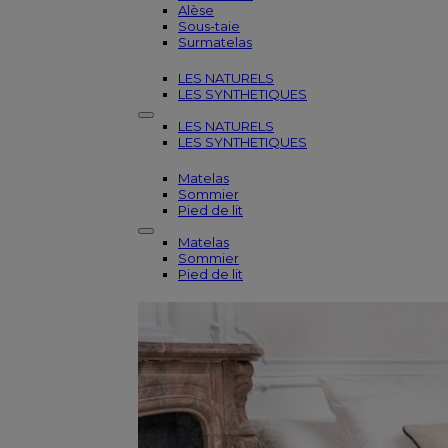
Alèse
Sous-taie
Surmatelas
LES NATURELS
LES SYNTHETIQUES
LES NATURELS
LES SYNTHETIQUES
Matelas
Sommier
Pied de lit
Matelas
Sommier
Pied de lit