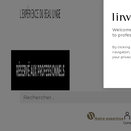
Welcome 
to profes
By clicking 
navigation,
your priva
Search
for:
Notre expertise
Com