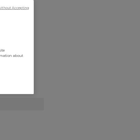
without Accepting
ite
rmation about