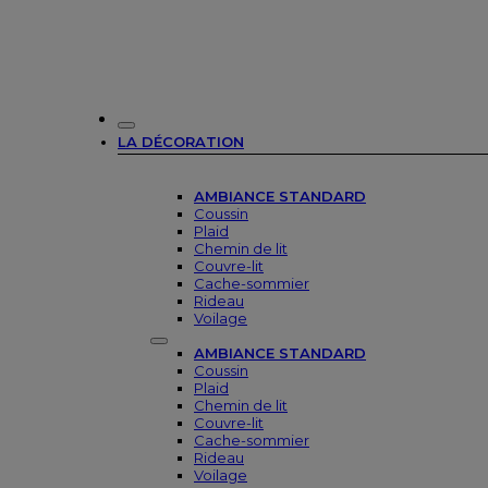
LA DÉCORATION
AMBIANCE STANDARD
Coussin
Plaid
Chemin de lit
Couvre-lit
Cache-sommier
Rideau
Voilage
AMBIANCE STANDARD
Coussin
Plaid
Chemin de lit
Couvre-lit
Cache-sommier
Rideau
Voilage