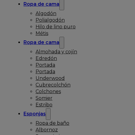
Ropa de cama
Algodón
Polialgodón
Hilo de lino puro
Métis
Ropa de cama
Almohada y cojín
Edredón
Portada
Portada
Underwood
Cubrecolchón
Colchones
Somier
Estribo
Esponjas
Ropa de baño
Albornoz