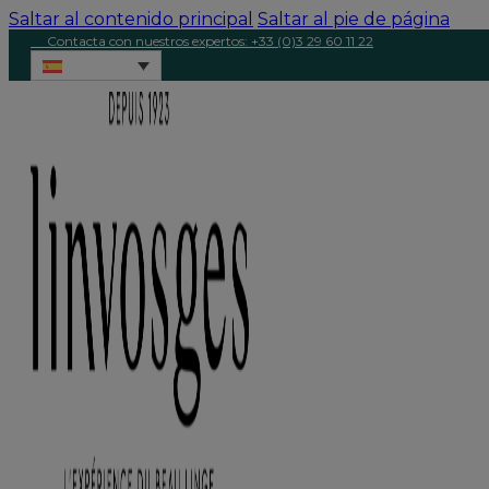
Saltar al contenido principal
Saltar al pie de página
Contacta con nuestros expertos: +33 (0)3 29 60 11 22