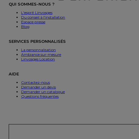
QUI SOMMES-NOUS ?
L'esprit Linvosges
Du conseil à l'installation
Espace presse
Blog
SERVICES PERSONNALISÉS
La personnalisation
Ambiance sur-mesure
Linvosges Location
AIDE
Contactez-nous
Demander un devis
Demander un catalogue
Questions fréquentes