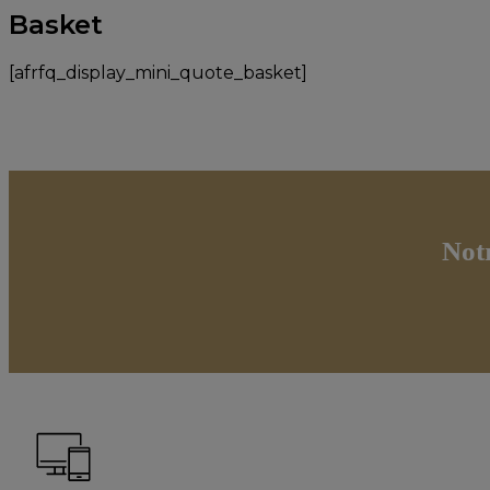
Basket
[afrfq_display_mini_quote_basket]
Not