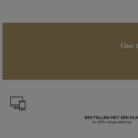
Ons t
BESTELLEN MET ÉÉN KLI
en 100% veilige betaling