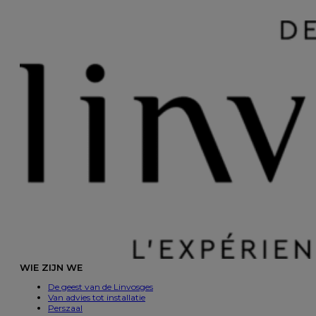
WIE ZIJN WE
De geest van de Linvosges
Van advies tot installatie
Perszaal