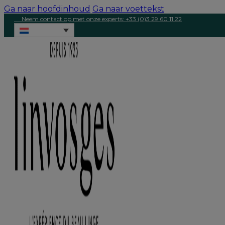
Ga naar hoofdinhoud
Ga naar voettekst
Neem contact op met onze experts: +33 (0)3 29 60 11 22