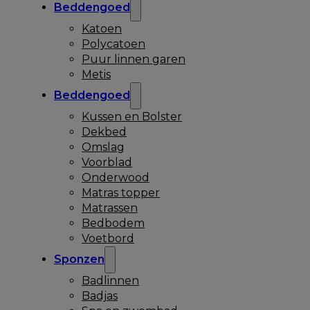
Beddengoed
Katoen
Polycatoen
Puur linnen garen
Metis
Beddengoed
Kussen en Bolster
Dekbed
Omslag
Voorblad
Onderwood
Matras topper
Matrassen
Bedbodem
Voetbord
Sponzen
Badlinnen
Badjas