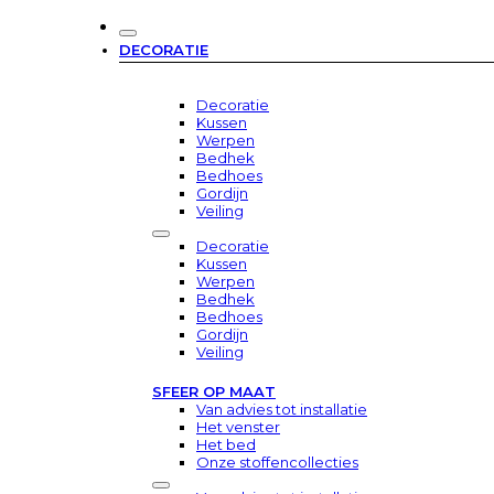
DECORATIE
Decoratie
Kussen
Werpen
Bedhek
Bedhoes
Gordijn
Veiling
Decoratie
Kussen
Werpen
Bedhek
Bedhoes
Gordijn
Veiling
SFEER OP MAAT
Van advies tot installatie
Het venster
Het bed
Onze stoffencollecties