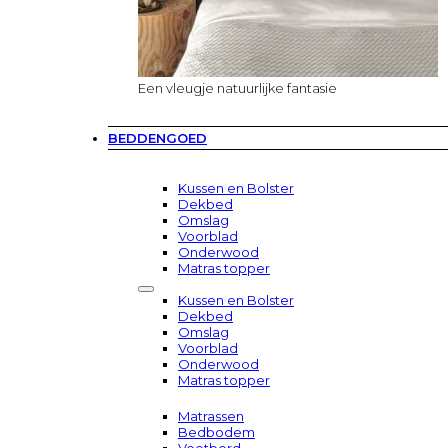
Een vleugje natuurlijke fantasie
BEDDENGOED
Kussen en Bolster
Dekbed
Omslag
Voorblad
Onderwood
Matras topper
Kussen en Bolster
Dekbed
Omslag
Voorblad
Onderwood
Matras topper
Matrassen
Bedbodem