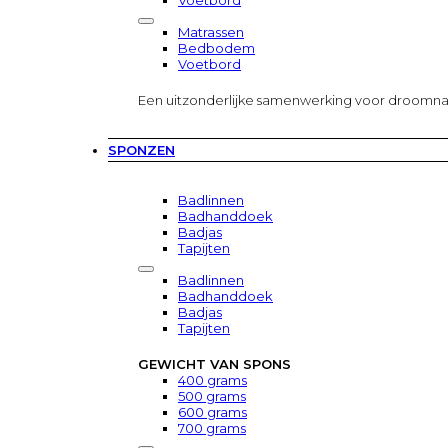
Voetbord
Matrassen
Bedbodem
Voetbord
Een uitzonderlijke samenwerking voor droomn
SPONZEN
Badlinnen
Badhanddoek
Badjas
Tapijten
Badlinnen
Badhanddoek
Badjas
Tapijten
GEWICHT VAN SPONS
400 grams
500 grams
600 grams
700 grams