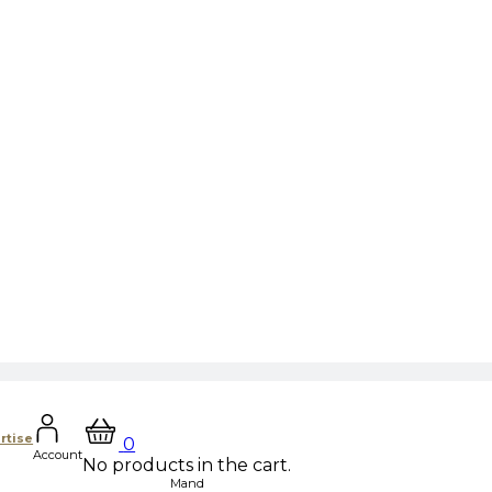
rtise
0
Account
No products in the cart.
Mand