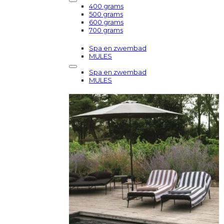
400 grams
500 grams
600 grams
700 grams
Spa en zwembad
MULES
Spa en zwembad
MULES