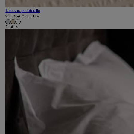
Taie sac portefeuille
Van
16,46
€
excl. btw.
2 tailles