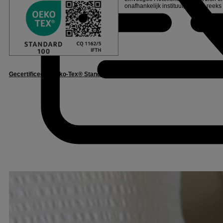
onafhankelijk instituut, na een reeks
Gecertificeerd Oeko-Tex® Standaard 100
– Vertrouwen in textiel – CQ1162/5