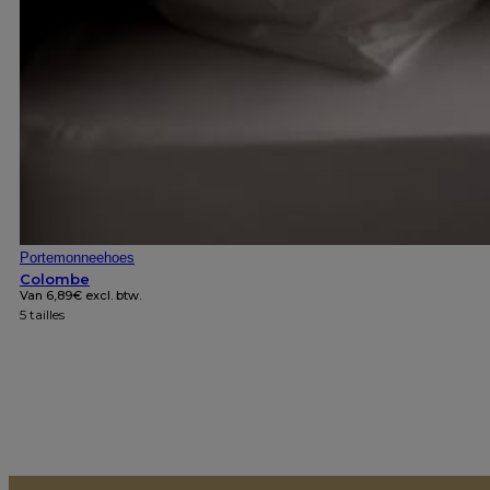
Portemonneehoes
Colombe
Van
6,89
€
excl. btw.
5 tailles