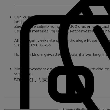
Een kussensloop met een fluweelachtig gevoel en een 
bespaart
Zeer dichte satijnbinding met 300 draden voor zac
Een edel materiaal bij uitstek, katoenvezel is van na
Afmetingen vierkante of rechthoekige kussenslope
50x70, 60x60, 65x65
Rondom 1,5 cm gewatteerde volant afwerking me
Machinewasbaar op 40°. Chloor en bleekmiddelen
verboden
8 o s n U
Linvosges Hôtellerie verbindt zich e