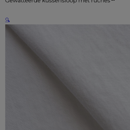
Gewatteerde kussensloop met ruches
🔍