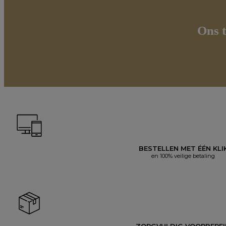
Ons t
BESTELLEN MET ÉÉN KLI
en 100% veilige betaling
ZORGVULDIG VOORBERE