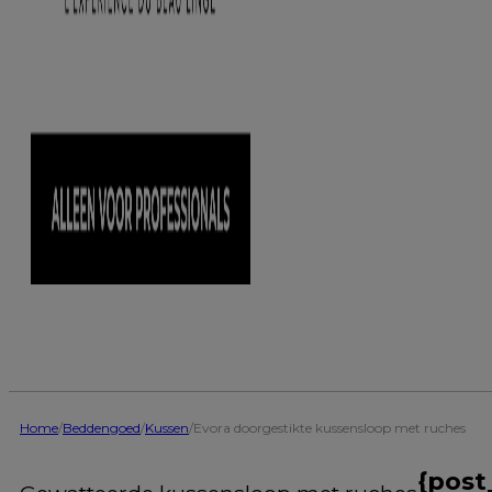
Home
/
Beddengoed
/
Kussen
/
Evora doorgestikte kussensloop met ruches
{post