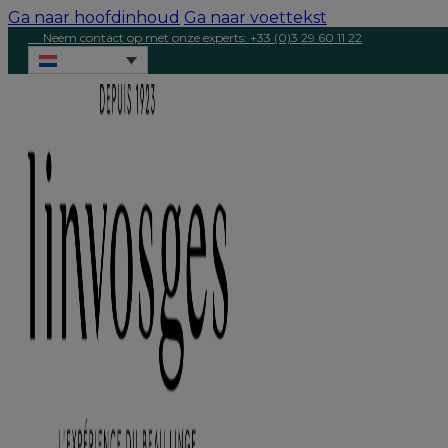
Ga naar hoofdinhoud
Ga naar voettekst
Neem contact op met onze experts: +33 (0)3 29 60 11 22