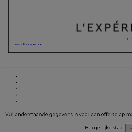
Omd
www.linvosges.com
Vul onderstaande gegevens in voor een offerte op m
Burgerlijke staat