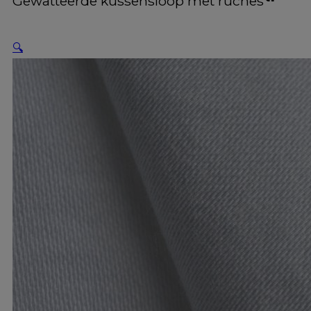
Gewatteerde kussensloop met ruches
🔍