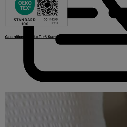
Gecertificeerd Oeko-Tex® Standaard 100
– Vertrouwen in textiel – CQ1162/5