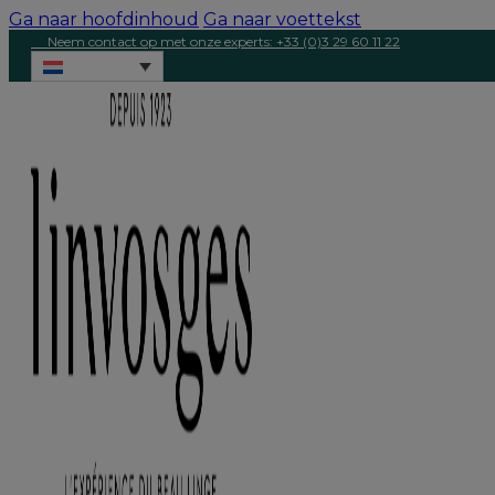
Ga naar hoofdinhoud
Ga naar voettekst
Neem contact op met onze experts: +33 (0)3 29 60 11 22