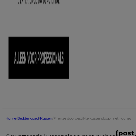
Home
/
Beddengoed
/
Kussen
/
Firenze doorgestikte kussensloop met ruches
{post