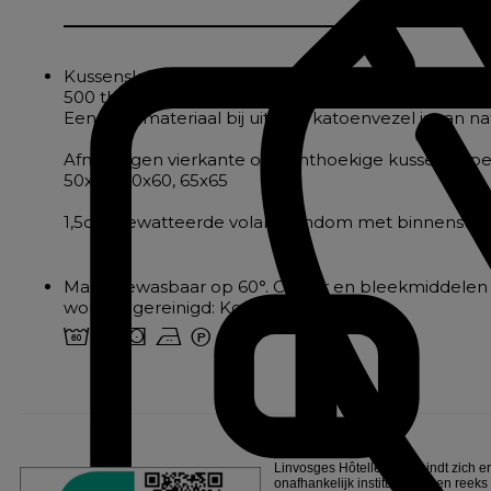
Kussensloop gemaakt van een vloeiende, delicate s
500 thread count puur katoen satijnbinding
Een edel materiaal bij uitstek, katoenvezel is van na
Afmetingen vierkante of rechthoekige kussenslope
50x70, 60x60, 65x65
1,5cm gewatteerde volant rondom met binnenste
Machinewasbaar op 60°. Chloor en bleekmiddelen
worden gereinigd: Koolwaterstoffen
4 o s b W
Linvosges Hôtellerie verbindt zich e
onafhankelijk instituut, na een reeks