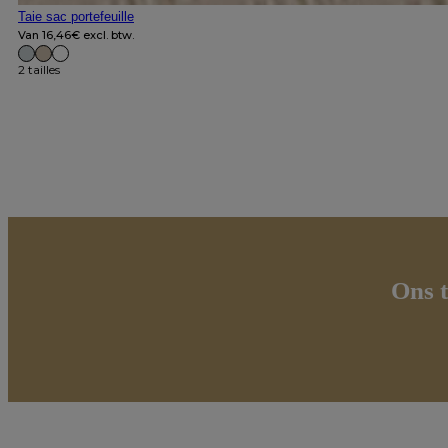
Taie sac portefeuille
Van
16,46
€
excl. btw.
2 tailles
Ons t