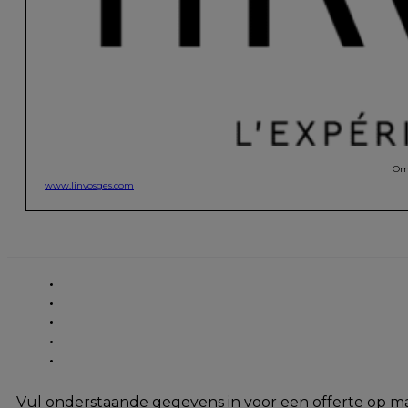
Omd
www.linvosges.com
Vul onderstaande gegevens in voor een offerte op m