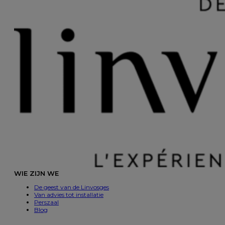
WIE ZIJN WE
De geest van de Linvosges
Van advies tot installatie
Perszaal
Blog