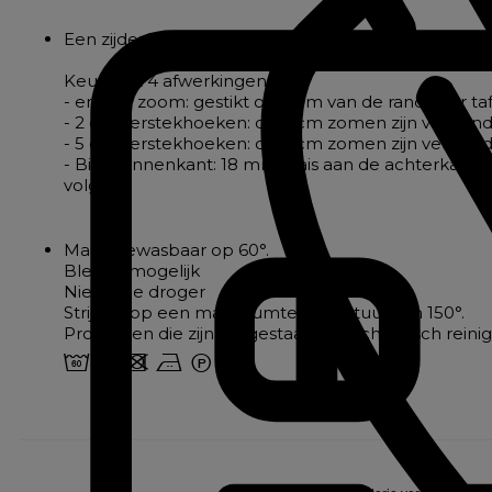
Een zijdezacht, authentiek en verfijnd tafelkleed. 
Keuze uit 4 afwerkingen:
- enkele zoom: gestikt op 2 cm van de rand voor taf
- 2 cm verstekhoeken: de 2 cm zomen zijn verbond
- 5 cm verstekhoeken: de 5 cm zomen zijn verbond
- Biais binnenkant: 18 mm biais aan de achterkant
volgen
Machinewasbaar op 60°.
Bleken mogelijk
Niet in de droger
Strijken op een maximumtemperatuur van 150°.
Producten die zijn toegestaan voor chemisch reini
4 u d b W