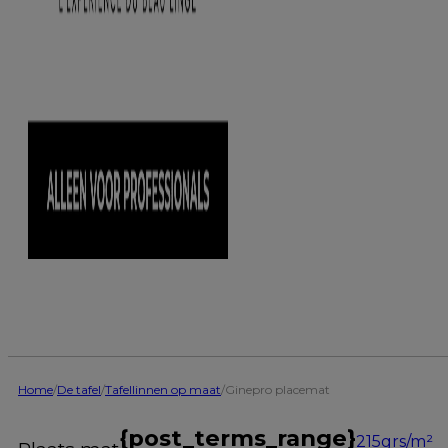
Home
/
De tafel
/
Tafellinnen op maat
/
Ginepro placemat
{post_terms_range}
215grs/m²