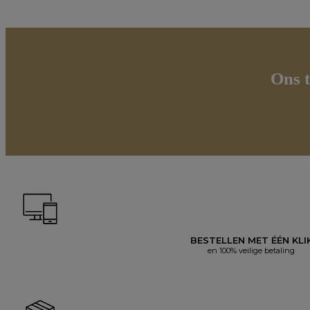
Ons t
BESTELLEN MET ÉÉN KLI
en 100% veilige betaling