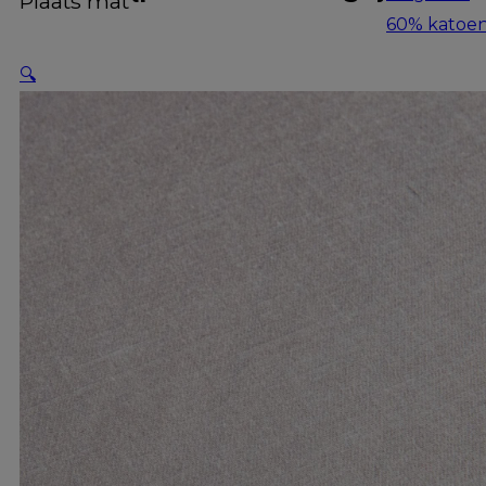
Plaats mat
60% katoen
🔍