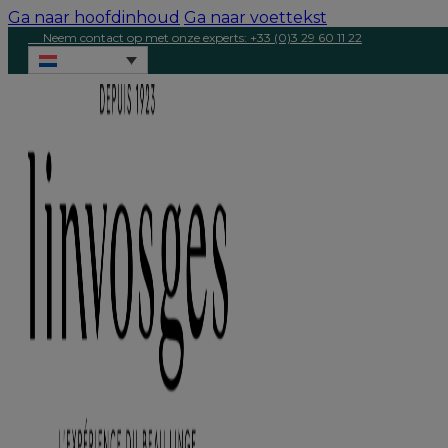
Ga naar hoofdinhoud
Ga naar voettekst
Neem contact op met onze experts: +33 (0)3 29 60 11 22