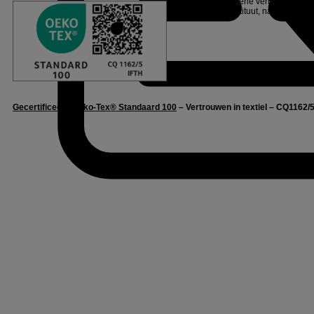
Linvosges Hôtellerie verbindt zich e
onafhankelijk instituut, na een reeks
Gecertificeerd Oeko-Tex® Standaard 100
– Vertrouwen in textiel – CQ1162/5