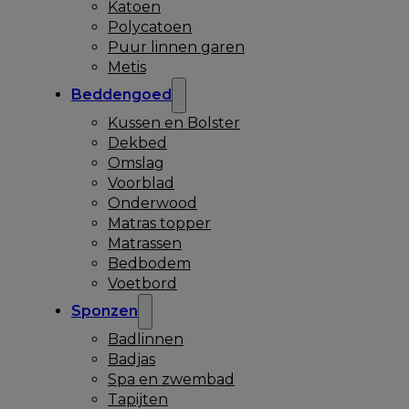
Katoen
Polycatoen
Puur linnen garen
Metis
Beddengoed
Kussen en Bolster
Dekbed
Omslag
Voorblad
Onderwood
Matras topper
Matrassen
Bedbodem
Voetbord
Sponzen
Badlinnen
Badjas
Spa en zwembad
Tapijten