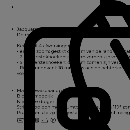
Jacquard tafelkleed van polykatoen met gestructu
De mix van katoen en polyester geeft de stof zacht
Keuze uit 4 afwerkingen:
- enkele zoom: gestikt op 2 cm van de rand voor taf
- 2 cm verstekhoeken: de 2 cm zomen zijn verbond
- 5 cm verstekhoeken: de 5 cm zomen zijn verbond
- Biais binnenkant: 18 mm biais aan de achterkant
volgen
Machinewasbaar op 95°.
Bleken mogelijk
Niet in de droger
Strijken op een maximumtemperatuur van 110° zo
Producten die zijn toegestaan voor chemisch reini
2 u d n W