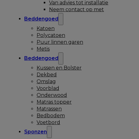
Van advies tot installatie
Neem contact op met
Beddengoed
Katoen
Polycatoen
Puur linnen garen
Metis
Beddengoed
Kussen en Bolster
Dekbed
Omslag
Voorblad
Onderwood
Matras topper
Matrassen
Bedbodem
Voetbord
Sponzen