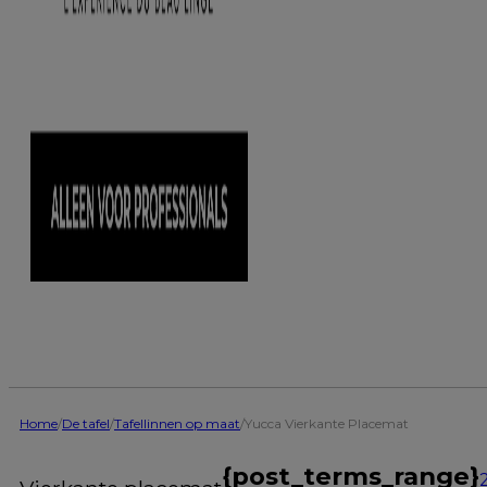
Home
/
De tafel
/
Tafellinnen op maat
/
Yucca Vierkante Placemat
{post_terms_range}