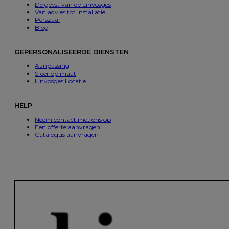
De geest van de Linvosges
Van advies tot installatie
Perszaal
Blog
GEPERSONALISEERDE DIENSTEN
Aanpassing
Sfeer op maat
Linvosges Locatie
HELP
Neem contact met ons op
Een offerte aanvragen
Catalogus aanvragen