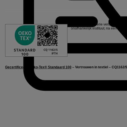
Linvosges Hôtellerie verbindt zich e
onafhankelijk instituut, na een reeks
Gecertificeerd Oeko-Tex® Standaard 100
– Vertrouwen in textiel – CQ1162/5