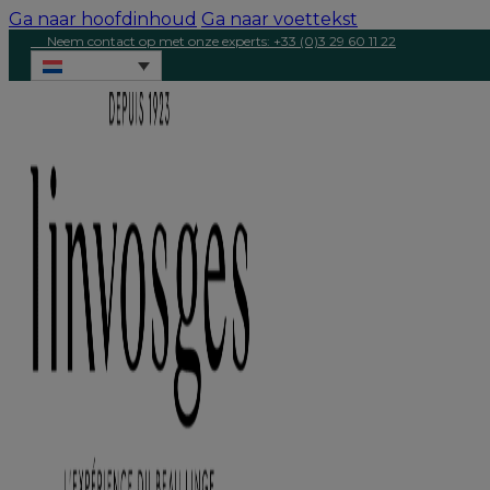
Ga naar hoofdinhoud
Ga naar voettekst
Neem contact op met onze experts: +33 (0)3 29 60 11 22