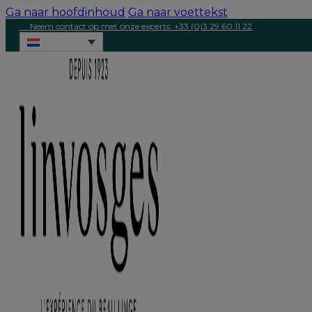
Ga naar hoofdinhoud
Ga naar voettekst
Neem contact op met onze experts: +33 (0)3 29 60 11 22