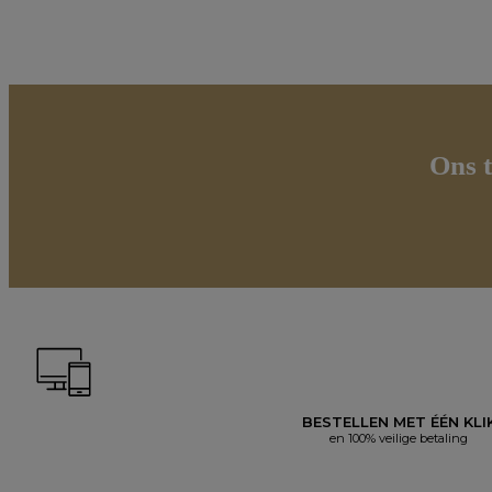
Ons t
BESTELLEN MET ÉÉN KLI
en 100% veilige betaling