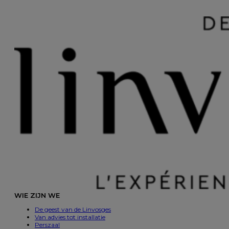
WIE ZIJN WE
De geest van de Linvosges
Van advies tot installatie
Perszaal