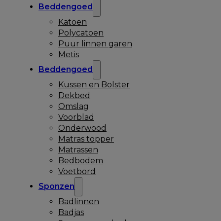
Beddengoed
Katoen
Polycatoen
Puur linnen garen
Metis
Beddengoed
Kussen en Bolster
Dekbed
Omslag
Voorblad
Onderwood
Matras topper
Matrassen
Bedbodem
Voetbord
Sponzen
Badlinnen
Badjas