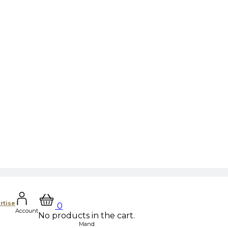
rtise
0
Account
No products in the cart.
Mand