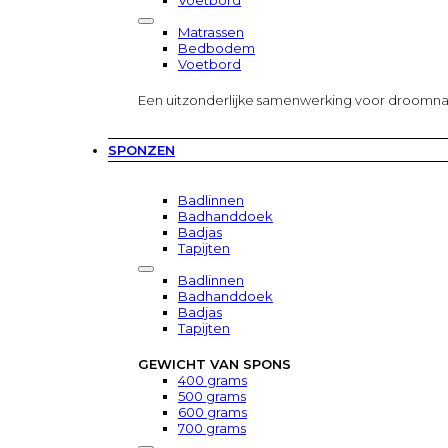
Voetbord
Matrassen
Bedbodem
Voetbord
Een uitzonderlijke samenwerking voor droomn
SPONZEN
Badlinnen
Badhanddoek
Badjas
Tapijten
Badlinnen
Badhanddoek
Badjas
Tapijten
GEWICHT VAN SPONS
400 grams
500 grams
600 grams
700 grams