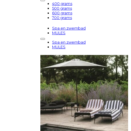
400 grams
500 grams
600 grams
700 grams
Spa en zwembad
MULES
Spa en zwembad
MULES