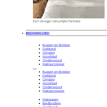
Een vleugje natuurlijke fantasie
BEDDENGOED
Kussen en Bolster
Dekbed
Omslag
Voorblad
Onderwood
Matras topper
Kussen en Bolster
Dekbed
Omslag
Voorblad
Onderwood
Matras topper
Matrassen
Bedbodem