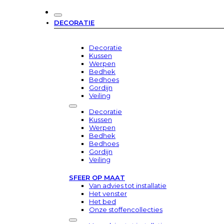
DECORATIE
Decoratie
Kussen
Werpen
Bedhek
Bedhoes
Gordijn
Veiling
Decoratie
Kussen
Werpen
Bedhek
Bedhoes
Gordijn
Veiling
SFEER OP MAAT
Van advies tot installatie
Het venster
Het bed
Onze stoffencollecties