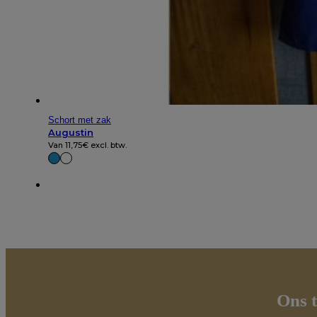
Schort met zak
Augustin
Van
11,75
€
excl. btw.
Ons t