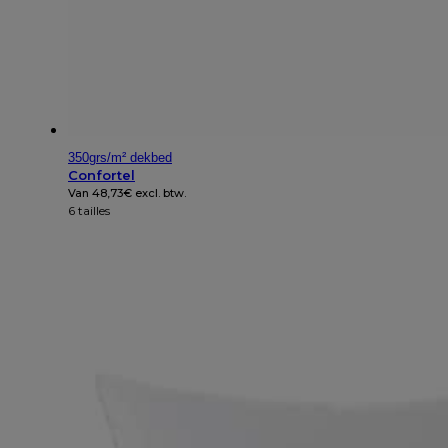
350grs/m² dekbed
Confortel
Van
48,73
€
excl. btw.
6 tailles