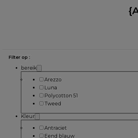
{
Filter op :
bereik
Arezzo
Luna
Polycotton 51
Tweed
Kleur
Antraciet
Eend blauw