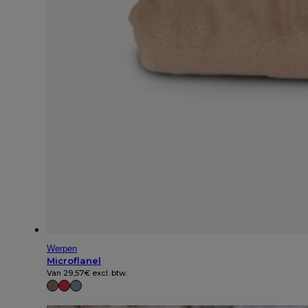
Werpen
Microflanel
Van
29,57
€
excl. btw.