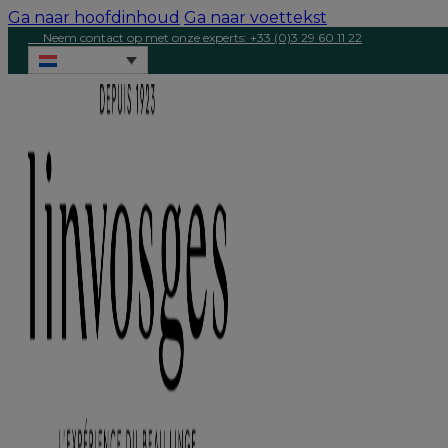
Ga naar hoofdinhoud
Ga naar voettekst
Neem contact op met onze experts: +33 (0)3 29 60 11 22