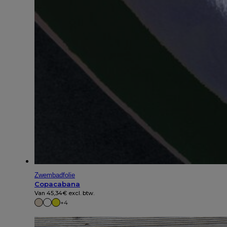
Zwembadfolie
Copacabana
Van
45,34
€
excl. btw.
+4