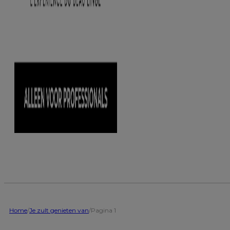
Home
/
Je zult genieten van
/
Pagina 1