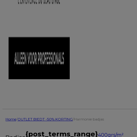
Home
/
OUTLET BIEDT -50% KORTING
/
Harmonie badjas
{post_terms_range}
400grs/m²