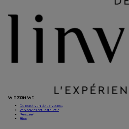
WIE ZIJN WE
De geest van de Linvosges
Van advies tot installatie
Perszaal
Blog