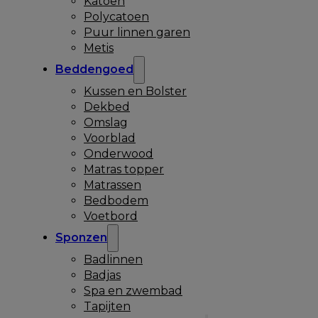
Katoen
Polycatoen
Puur linnen garen
Metis
Beddengoed
Kussen en Bolster
Dekbed
Omslag
Voorblad
Onderwood
Matras topper
Matrassen
Bedbodem
Voetbord
Sponzen
Badlinnen
Badjas
Spa en zwembad
Tapijten