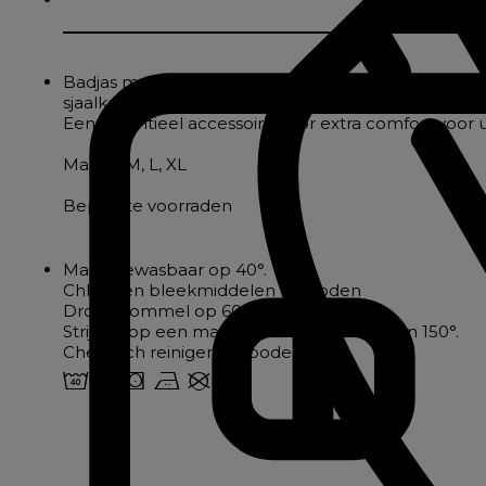
Badjas met bi-textuur, badstof aan de binnenkant
sjaalkraag, 2 lage plooien, een nekband en een tai
Een essentieel accessoire voor extra comfort voor
Maten: M, L, XL
Beperkte voorraden
Machinewasbaar op 40°.
Chloor en bleekmiddelen verboden
Droogtrommel op 60°.
Strijken op een maximumtemperatuur van 150°.
Chemisch reinigen verboden
8 o s b U