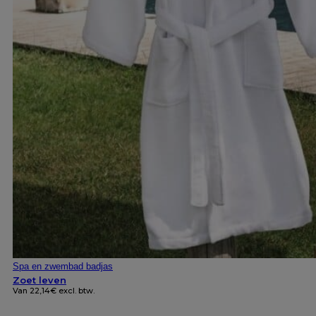
Spa en zwembad badjas
Zoet leven
Van
22,14
€
excl. btw.