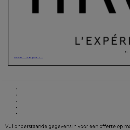
Omd
www.linvosges.com
Vul onderstaande gegevens in voor een offerte op m