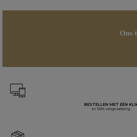
Ons t
BESTELLEN MET ÉÉN KLI
en 100% veilige betaling