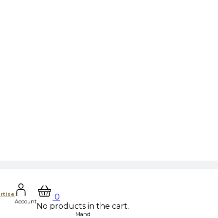
rtise
0
Account
No products in the cart.
Mand