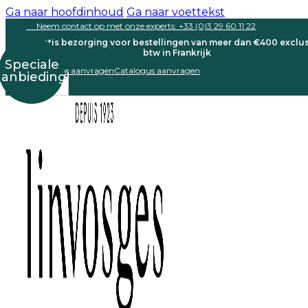
Ga naar hoofdinhoud
Ga naar voettekst
Neem contact op met onze experts: +33 (0)3 29 60 11 22
Gratis bezorging voor bestellingen van meer dan €400 exclus
btw in Frankrijk
Speciale
Een offerte aanvragen
Catalogus aanvragen
aanbieding!