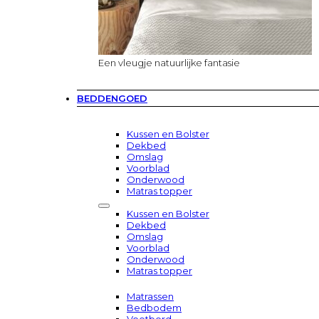
Een vleugje natuurlijke fantasie
BEDDENGOED
Kussen en Bolster
Dekbed
Omslag
Voorblad
Onderwood
Matras topper
Kussen en Bolster
Dekbed
Omslag
Voorblad
Onderwood
Matras topper
Matrassen
Bedbodem