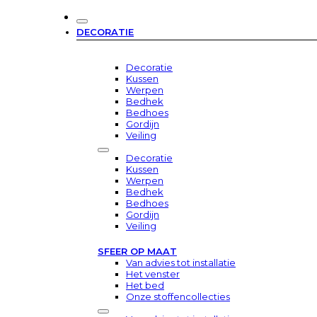
DECORATIE
Decoratie
Kussen
Werpen
Bedhek
Bedhoes
Gordijn
Veiling
Decoratie
Kussen
Werpen
Bedhek
Bedhoes
Gordijn
Veiling
SFEER OP MAAT
Van advies tot installatie
Het venster
Het bed
Onze stoffencollecties