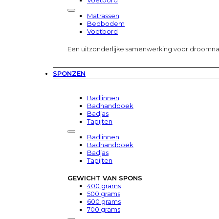
Voetbord
Matrassen
Bedbodem
Voetbord
Een uitzonderlijke samenwerking voor droomn
SPONZEN
Badlinnen
Badhanddoek
Badjas
Tapijten
Badlinnen
Badhanddoek
Badjas
Tapijten
GEWICHT VAN SPONS
400 grams
500 grams
600 grams
700 grams