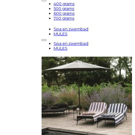
400 grams
500 grams
600 grams
700 grams
Spa en zwembad
MULES
Spa en zwembad
MULES