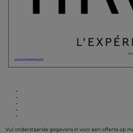
Omd
www.linvosges.com
Vul onderstaande gegevens in voor een offerte op m