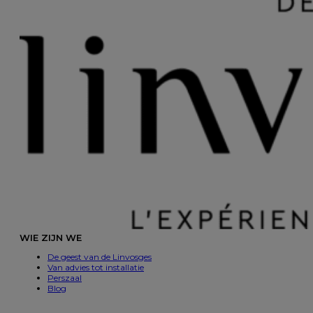
WIE ZIJN WE
De geest van de Linvosges
Van advies tot installatie
Perszaal
Blog