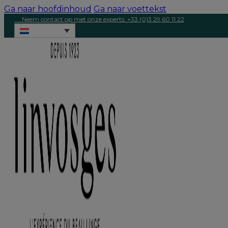
Ga naar hoofdinhoud
Ga naar voettekst
Neem contact op met onze experts: +33 (0)3 29 60 11 22