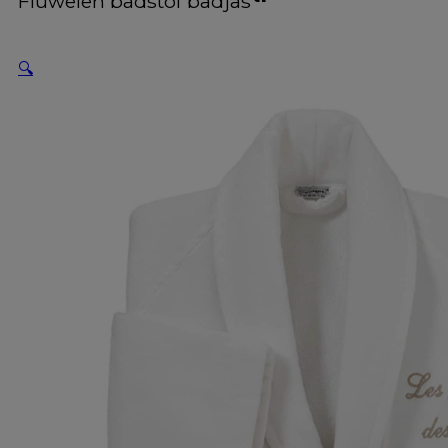
Fluwelen badstof badjas
🔍