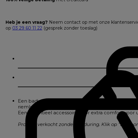
Heb je een vraag?
Neem contact op met onze klantenservi
op
03 29 60 11 22
(gesprek zonder toeslag)
Een badjas van 420g/m² velours badstof met hoogw
riemlussen. De raglanmouwen en velours buitenkan
Een essentieel accessoire voor extra comfort voor
Product verkocht zonder borduring. Klik op "Een bo