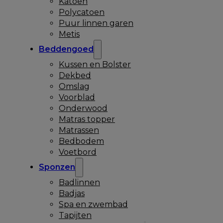
Katoen
Polycatoen
Puur linnen garen
Metis
Beddengoed
Kussen en Bolster
Dekbed
Omslag
Voorblad
Onderwood
Matras topper
Matrassen
Bedbodem
Voetbord
Sponzen
Badlinnen
Badjas
Spa en zwembad
Tapijten