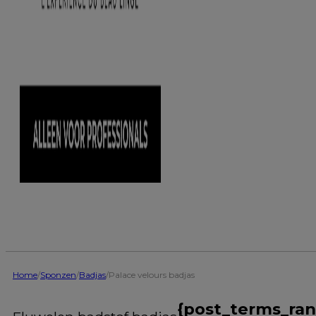
Home
/
Sponzen
/
Badjas
/
Palace velours badjas
{post_terms_ra