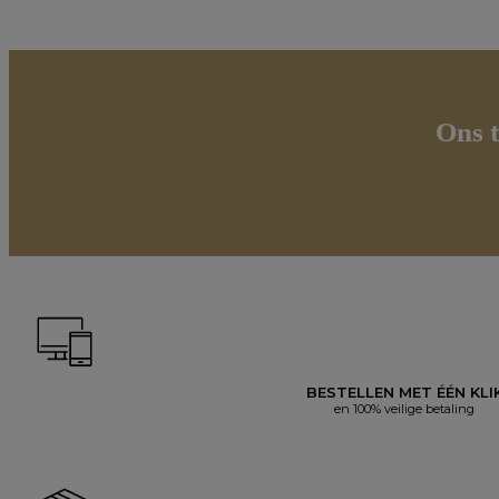
Ons t
BESTELLEN MET ÉÉN KLI
en 100% veilige betaling