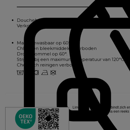
Douchehoeslaken van 500gsm badstof met lussenpo
Verkrijgbaar in 3 kleuren: marine, grijs, beige
Machinewasbaar op 60°.
Chloor en bleekmiddelen verboden
Droogtrommel op 60°.
Strijken bij een maximumtemperatuur van 120°C
Chemisch reinigen verboden
4 o s n U
Linvosges Hôtellerie verbindt zich e
onafhankelijk instituut, na een reeks