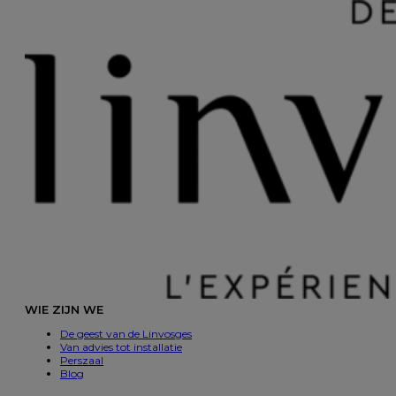
WIE ZIJN WE
De geest van de Linvosges
Van advies tot installatie
Perszaal
Blog