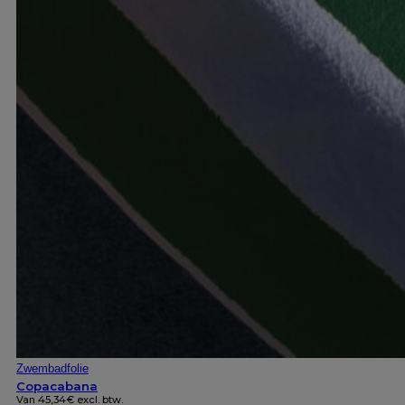
Zwembadfolie
Copacabana
Van
45,34
€
excl. btw.