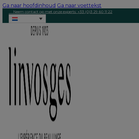
Ga naar hoofdinhoud
Ga naar voettekst
Neem contact op met onze experts: +33 (0)3 29 60 11 22