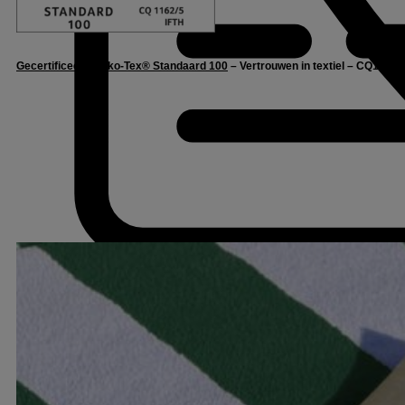
Gecertificeerd Oeko-Tex® Standaard 100
– Vertrouwen in textiel – CQ1162/5