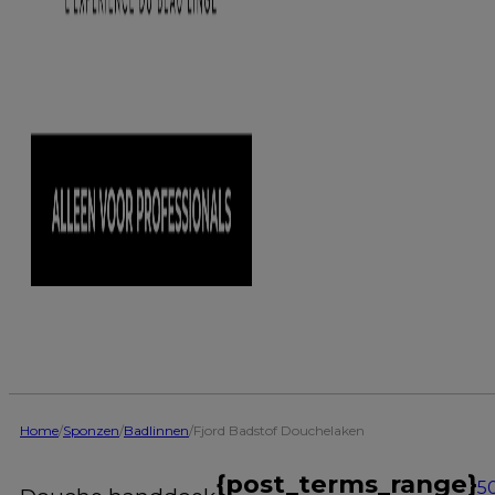
Home
/
Sponzen
/
Badlinnen
/
Fjord Badstof Douchelaken
{post_terms_range}
5