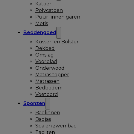
Katoen
Polycatoen
Puur linnen garen
Metis
Beddengoed
Kussen en Bolster
Dekbed
Omslag
Voorblad
Onderwood
Matras topper
Matrassen
Bedbodem
Voetbord
Sponzen
Badlinnen
Badjas
Spa en zwembad
Tapijten