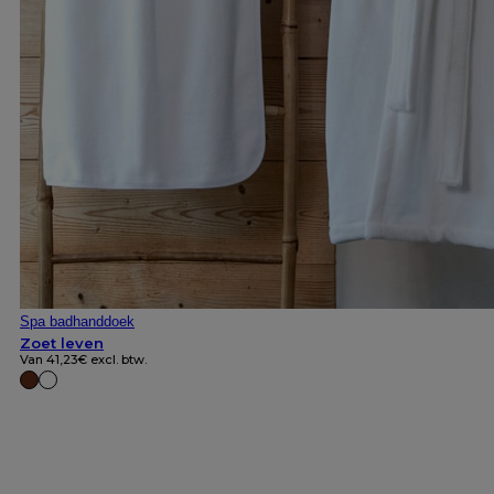
Spa badhanddoek
Zoet leven
Van
41,23
€
excl. btw.