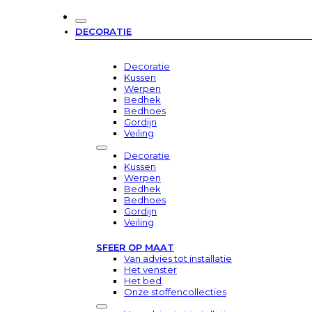
DECORATIE
Decoratie
Kussen
Werpen
Bedhek
Bedhoes
Gordijn
Veiling
Decoratie
Kussen
Werpen
Bedhek
Bedhoes
Gordijn
Veiling
SFEER OP MAAT
Van advies tot installatie
Het venster
Het bed
Onze stoffencollecties