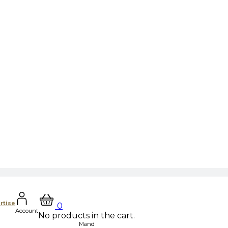
rtise
0
Account
No products in the cart.
Mand