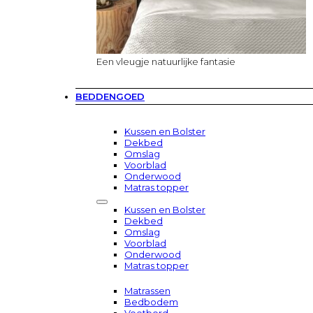
Een vleugje natuurlijke fantasie
BEDDENGOED
Kussen en Bolster
Dekbed
Omslag
Voorblad
Onderwood
Matras topper
Kussen en Bolster
Dekbed
Omslag
Voorblad
Onderwood
Matras topper
Matrassen
Bedbodem