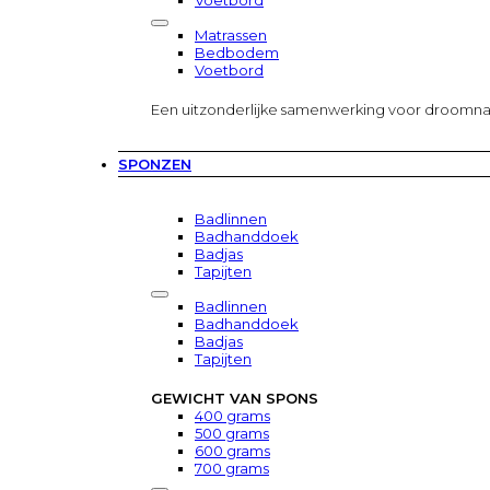
Voetbord
Matrassen
Bedbodem
Voetbord
Een uitzonderlijke samenwerking voor droomn
SPONZEN
Badlinnen
Badhanddoek
Badjas
Tapijten
Badlinnen
Badhanddoek
Badjas
Tapijten
GEWICHT VAN SPONS
400 grams
500 grams
600 grams
700 grams