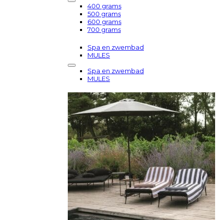
400 grams
500 grams
600 grams
700 grams
Spa en zwembad
MULES
Spa en zwembad
MULES