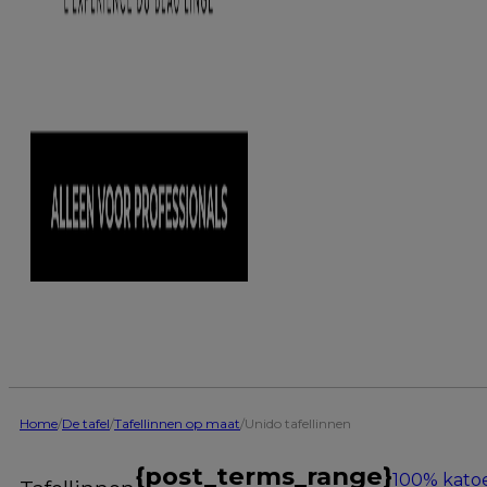
Home
/
De tafel
/
Tafellinnen op maat
/
Unido tafellinnen
{post_terms_range}
100% kato