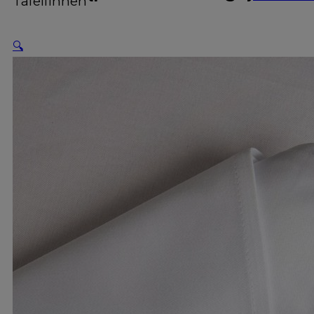
Tafellinnen
🔍