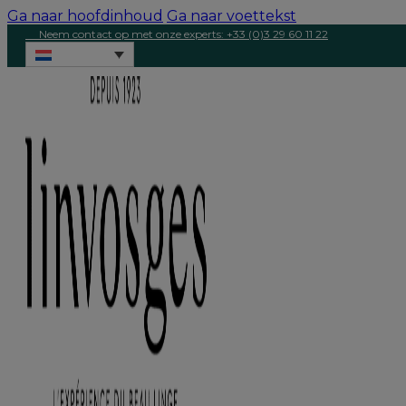
Ga naar hoofdinhoud
Ga naar voettekst
Neem contact op met onze experts: +33 (0)3 29 60 11 22