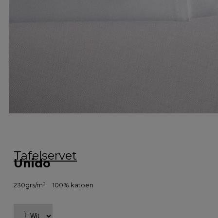
Tafelservet
Unido
230grs/m²
100% katoen