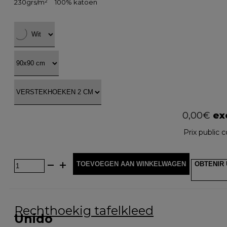
230grs/m²
100% katoen
0,00
€
exc
Prix public c
TOEVOEGEN AAN WINKELWAGEN
OBTENIR 
Rechthoekig tafelkleed
Unido