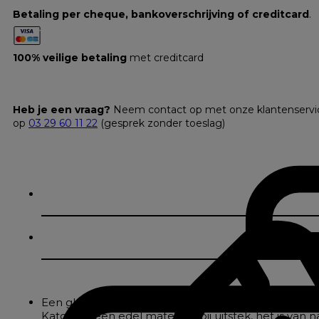
Betaling per cheque, bankoverschrijving of creditcard
.
100% veilige betaling
met creditcard
Heb je een vraag?
Neem contact op met onze klantenservi
op
03 29 60 11 22
(gesprek zonder toeslag)
Een glad effen tafelkleed van puur satijnbindingka
Katoen is een edel materiaal bij uitstek, het is van