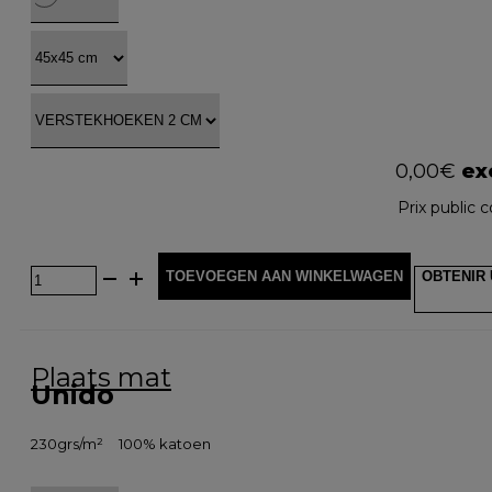
0,00
€
exc
Prix public c
TOEVOEGEN AAN WINKELWAGEN
OBTENIR 
Plaats mat
Unido
230grs/m²
100% katoen