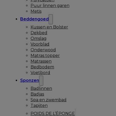
Puur linnen garen
Metis
Beddengoed
Kussen en Bolster
Dekbed
Omslag
Voorblad
Onderwood
Matras topper
Matrassen
Bedbodem
Voetbord
Sponzen
Badlinnen
Badjas
Spa en zwembad
Tapijten
POIDS DE L’ÉPONGE