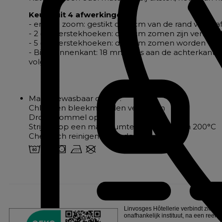
Keuze uit 4 afwerkingen:
- enkele zoom: gestikt op 2 cm van de rand voor taf
- 2 cm verstekhoeken: de 2 cm zomen zijn verbond
- 5 cm verstekhoeken: de 5 cm zomen worden verbo
- Biais binnenkant: 18 mm biais aan de achterkant
volgen
Machinewasbaar op 60°.
Chloor en bleekmiddelen verboden
Droogtrommel op 60°.
Strijken op een maximumtemperatuur van 200°C
Chemisch reinigen verboden
4 o s v U
Linvosges Hôtellerie verbindt zich e
onafhankelijk instituut, na een reeks