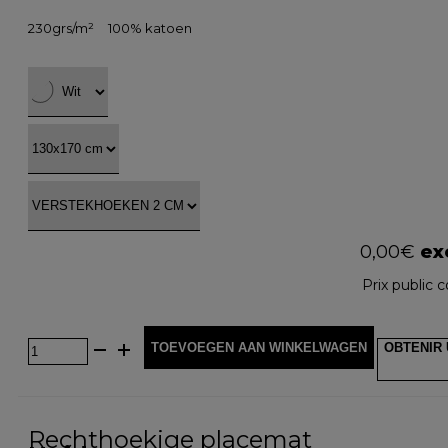
230grs/m²
100% katoen
0,00
€
exc
Prix public c
TOEVOEGEN AAN WINKELWAGEN
OBTENIR 
Rechthoekige placemat