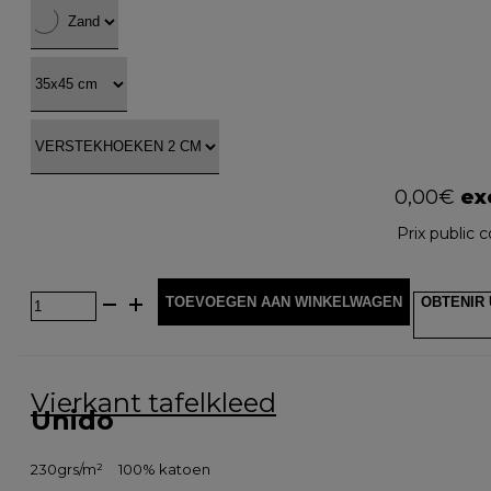
0,00
€
exc
Prix public c
TOEVOEGEN AAN WINKELWAGEN
OBTENIR 
Vierkant tafelkleed
Unido
230grs/m²
100% katoen