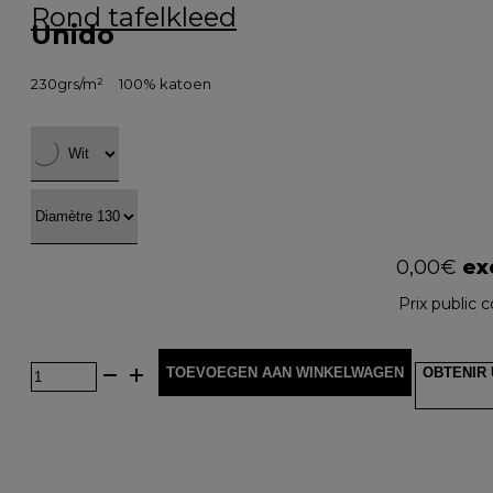
Rond tafelkleed
Unido
230grs/m²
100% katoen
0,00
€
exc
Prix public c
TOEVOEGEN AAN WINKELWAGEN
OBTENIR 