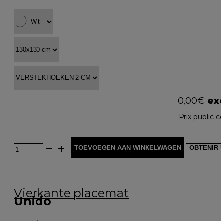
0,00
€
exc
Prix public c
TOEVOEGEN AAN WINKELWAGEN
OBTENIR 
Vierkante placemat
Unido