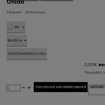
Unido
230grs/m²
100% katoen
0,00
€
exc
Prix public c
TOEVOEGEN AAN WINKELWAGEN
OBTENIR 