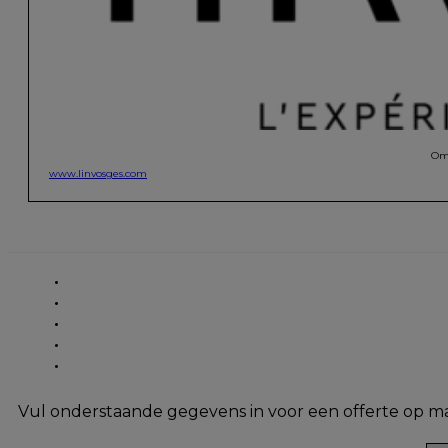
Omd
www.linvosges.com
Vul onderstaande gegevens in voor een offerte op m