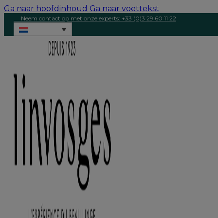
Ga naar hoofdinhoud
Ga naar voettekst
Neem contact op met onze experts: +33 (0)3 29 60 11 22