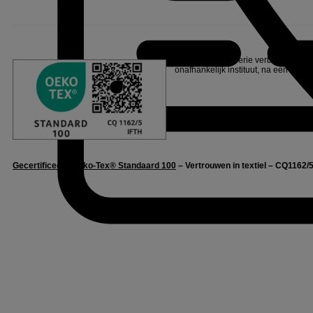
Linvosges Hôtellerie verbindt zich e
onafhankelijk instituut, na een reeks
Gecertificeerd Oeko-Tex® Standaard 100
– Vertrouwen in textiel – CQ1162/5