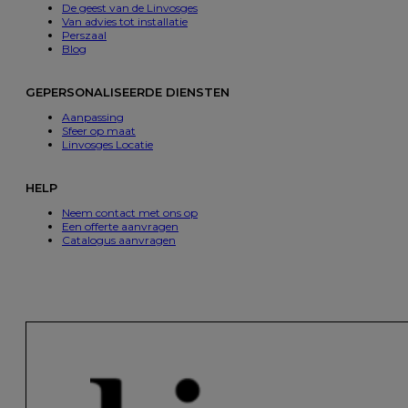
De geest van de Linvosges
Van advies tot installatie
Perszaal
Blog
GEPERSONALISEERDE DIENSTEN
Aanpassing
Sfeer op maat
Linvosges Locatie
HELP
Neem contact met ons op
Een offerte aanvragen
Catalogus aanvragen