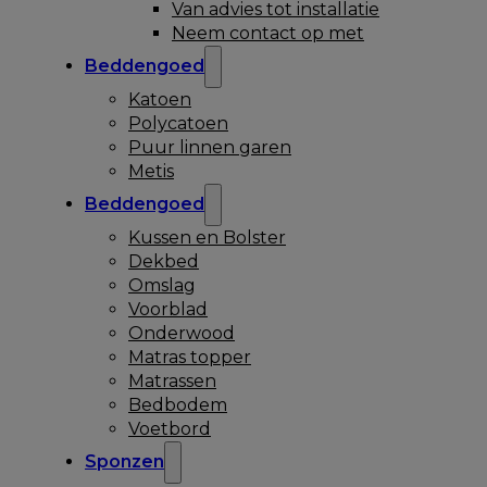
Van advies tot installatie
Neem contact op met
Beddengoed
Katoen
Polycatoen
Puur linnen garen
Metis
Beddengoed
Kussen en Bolster
Dekbed
Omslag
Voorblad
Onderwood
Matras topper
Matrassen
Bedbodem
Voetbord
Sponzen