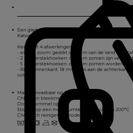
Een glad effen tafelkleed van puur satijnbindingka
Katoen is een edel materiaal bij uitstek, het is van
Keuze uit 4 afwerkingen:
- enkele zoom: gestikt op 2 cm van de rand voor taf
- 2 cm verstekhoeken: de 2 cm zomen zijn verbond
- 5 cm verstekhoeken: de 5 cm zomen worden verbo
- Biais binnenkant: 18 mm biais aan de achterkant
volgen
Machinewasbaar op 60°.
Chloor en bleekmiddelen verboden
Droogtrommel op 60°.
Strijken op een maximumtemperatuur van 200°C
Chemisch reinigen verboden
4 o s v U