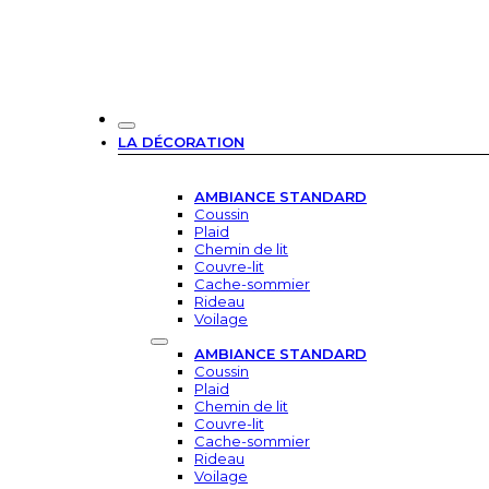
LA DÉCORATION
AMBIANCE STANDARD
Coussin
Plaid
Chemin de lit
Couvre-lit
Cache-sommier
Rideau
Voilage
AMBIANCE STANDARD
Coussin
Plaid
Chemin de lit
Couvre-lit
Cache-sommier
Rideau
Voilage