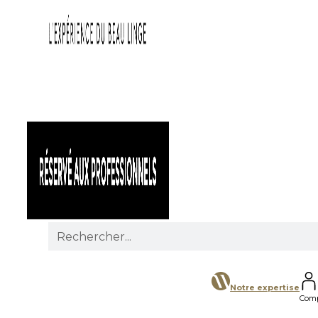
Search
for:
Notre expertise
Com