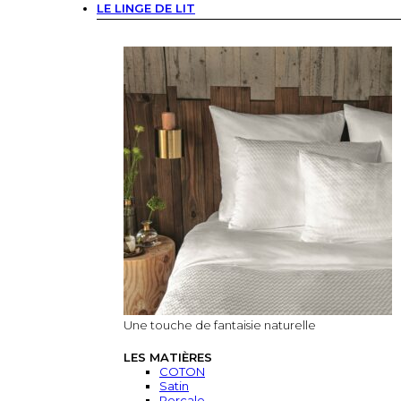
LE LINGE DE LIT
Une touche de fantaisie naturelle
LES MATIÈRES
COTON
Satin
Percale