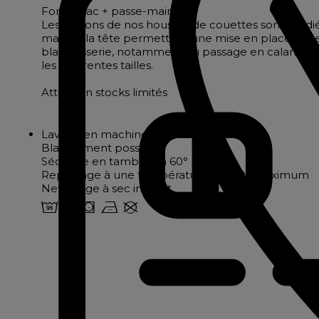
Forme sac + passe-mains
Les finitions de nos housses de couettes sont étudi
mains à la tête permettent une mise en place aisée.
blanchisserie, notamment au passage en calandre. 
les différentes tailles.
Attention stocks limités
Lavage en machine à 95°
Blanchiment possible
Séchage en tambour à 60°
Repassage à une température de 150° maximum
Nettoyage à sec interdit
2 u s b U