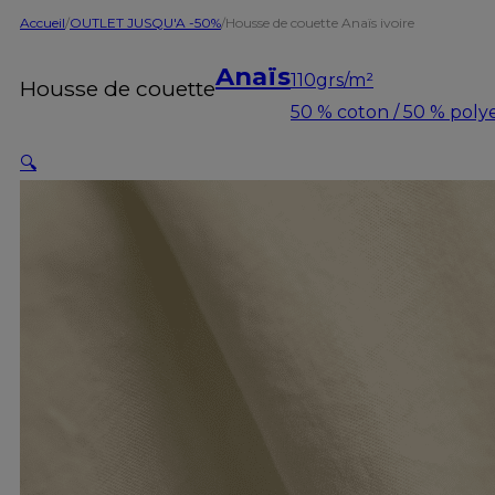
Accueil
/
OUTLET JUSQU'A -50%
/
Housse de couette Anaïs ivoire
Anaïs
110grs/m²
Housse de couette
50 % coton / 50 % poly
🔍