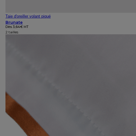
Taie d'oreiller volant piqué
Brunate
Dès
3,64
€
HT
2 tailles