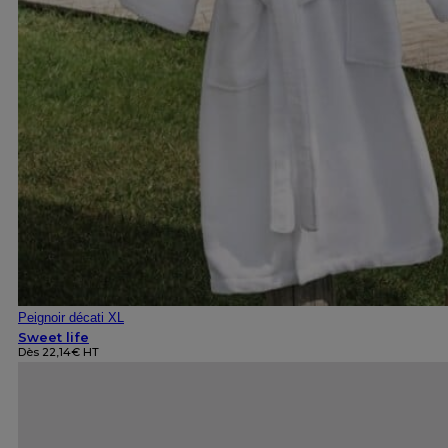
Peignoir décati XL
Sweet life
Dès
22,14
€
HT