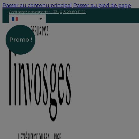
Passer au contenu principal
Passer au pied de page
Contactez nos experts : +33 (0)3 29 60 11 22
Promo !