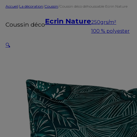
Accueil
/
La décoration
/
Coussin
/
Coussin déco déhoussable Ecrin Nature
Ecrin Nature
250grs/m²
Coussin déco
100 % polyester
🔍