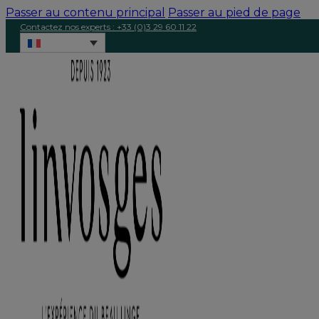
Passer au contenu principal
Passer au pied de page
Contactez nos experts : +33 (0)3 29 60 11 22