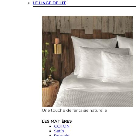
LE LINGE DE LIT
Une touche de fantaisie naturelle
LES MATIÈRES
COTON
Satin
Percale