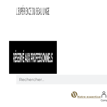
Search
for:
Notre expertise
Com