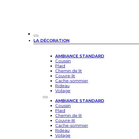
LA DÉCORATION
AMBIANCE STANDARD
Coussin
Plaid
Chemin de lit
Couvre-lit
Cache-sommier
Rideau
Voilage
AMBIANCE STANDARD
Coussin
Plaid
Chemin de lit
Couvre-lit
Cache-sommier
Rideau
Voilage