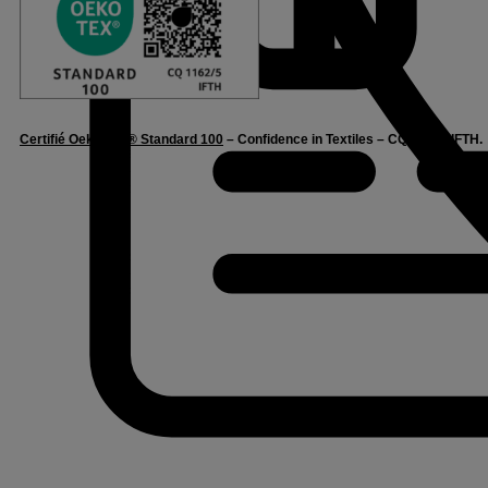
Certifié Oeko-Tex® Standard 100
– Confidence in Textiles – CQ1162/5 IFTH.