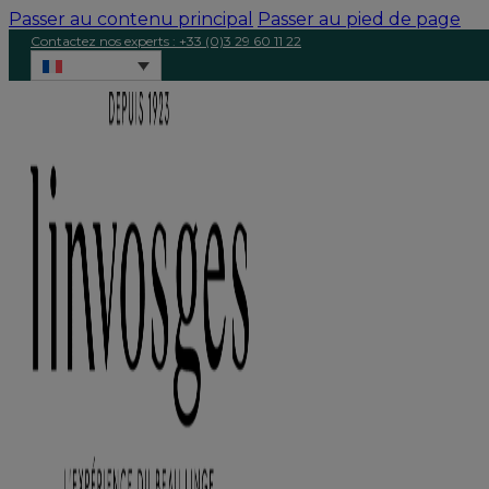
Passer au contenu principal
Passer au pied de page
Contactez nos experts : +33 (0)3 29 60 11 22