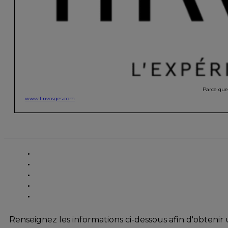
Parce que 
www.linvosges.com
Renseignez les informations ci-dessous afin d'obtenir