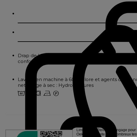
Drap de bain en éponge 700grs/m² boucles fils simpl
conformer aux exigences professionnelles
Lavage en machine à 60° Chlore et agents de blan
nettoyage à sec : Hydrocarbures
4 o s b W
Linvosges Hôtellerie s’engage pour l
Oeko-Tex®, suite à de nombreux tests