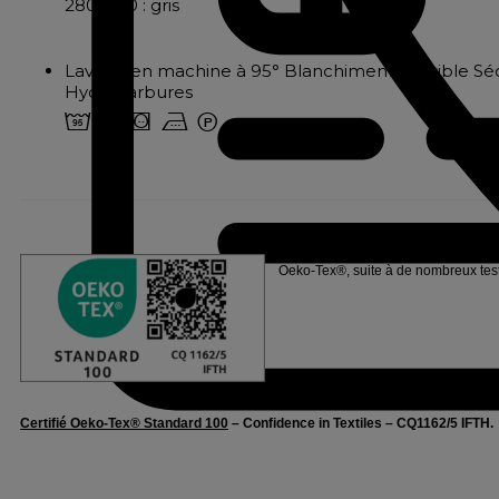
280x240 : gris
Lavage en machine à 95° Blanchiment possible Sé
Hydrocarbures
2 u a v W
Linvosges Hôtellerie s’engage pour l
Oeko-Tex®, suite à de nombreux tests
Certifié Oeko-Tex® Standard 100
– Confidence in Textiles – CQ1162/5 IFTH.