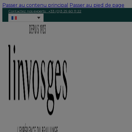
Passer au contenu principal
Passer au pied de page
Contactez nos experts : +33 (0)3 29 60 11 22