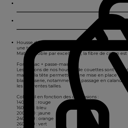
Housse de couette en percale pur coton. Réalisée ave
une tenue parfaite.
Matière noble par excellence, la fibre de coton est
Forme sac + passe-mains
Les finitions de nos housses de couettes sont étudi
mains à la tête permettent une mise en place aisée.
blanchisserie, notamment au passage en calandre. 
les différentes tailles.
Coloris fil en fonction des dimensions :
140x200 : rouge
160x210 : bleu
200x200 : jaune
240x220 : orange
260x240 : vert