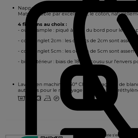
Nappage en pur coton mercerisé effet côtelé, trè
Matière noble par excellence, le coton, naturellem
4 finitions au choix :
- ourlet simple : piqué à 2cm du bord pour les nappes
- coins onglet 2cm : les ourlets de 2cm sont assembl
- coins onglet 5cm : les ourlets de 5cm sont assembl
- biais intérieur : biais de 18mm cousu sur l'envers
Lavage en machine à 60° Chlore et agents de bla
autorisés pour le nettoyage à sec : Perchloréthylè
4 o s n W
Linvosges Hôtellerie s’engage pour l