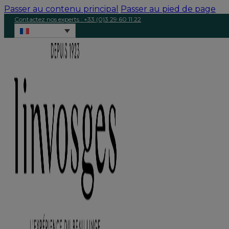
Passer au contenu principal
Passer au pied de page
Contactez nos experts : +33 (0)3 29 60 11 22