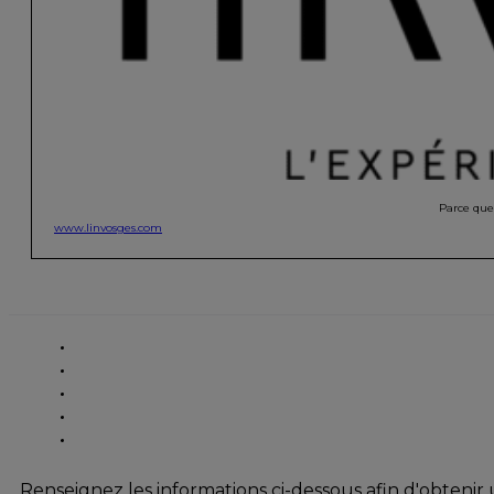
Parce que 
www.linvosges.com
Renseignez les informations ci-dessous afin d'obtenir