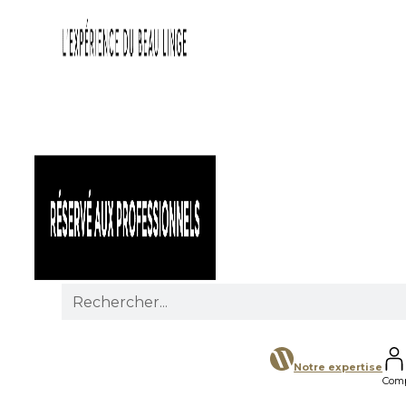
Search
for:
Notre expertise
Com