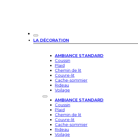
LA DÉCORATION
AMBIANCE STANDARD
Coussin
Plaid
Chemin de lit
Couvre-lit
Cache-sommier
Rideau
Voilage
AMBIANCE STANDARD
Coussin
Plaid
Chemin de lit
Couvre-lit
Cache-sommier
Rideau
Voilage