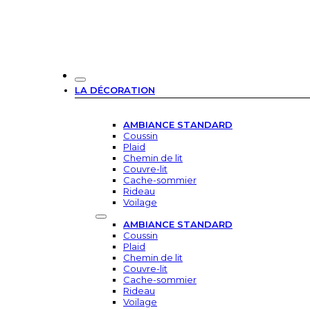
LA DÉCORATION
AMBIANCE STANDARD
Coussin
Plaid
Chemin de lit
Couvre-lit
Cache-sommier
Rideau
Voilage
AMBIANCE STANDARD
Coussin
Plaid
Chemin de lit
Couvre-lit
Cache-sommier
Rideau
Voilage