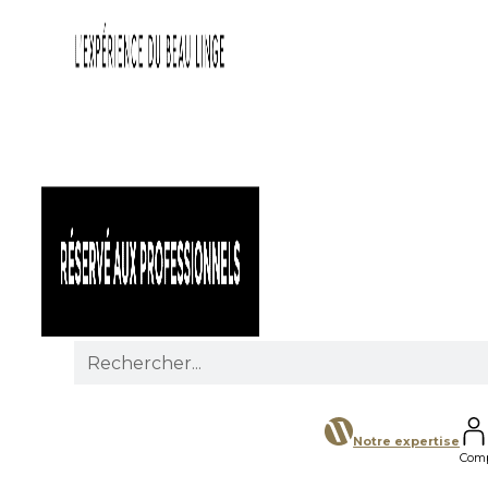
Search
for:
Notre expertise
Com