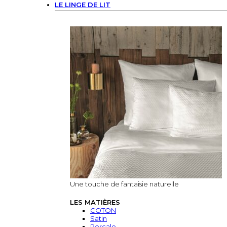
LE LINGE DE LIT
Une touche de fantaisie naturelle
LES MATIÈRES
COTON
Satin
Percale