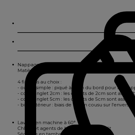
Nappage tissé d'un joli motif chevrons
Matière noble par excellence, le coton, naturellem
4 finitions au choix :
- ourlet simple : piqué à 2cm du bord pour les nappe
- coins onglet 2cm : les ourlets de 2cm sont assembl
- coins onglet 5cm : les ourlets de 5cm sont assembl
- biais intérieur : biais de 18mm cousu sur l'envers
Lavage en machine à 60°
Chlore et agents de blanchiment interdit
Séchage en tambour à 60°