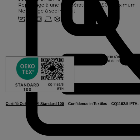
Repassage à une température de 150° maximum
Nettoyage à sec interdit
4 o s b U
Linvosges Hôtellerie s’engage pour l
Oeko-Tex®, suite à de nombreux tests
Certifié Oeko-Tex® Standard 100
– Confidence in Textiles – CQ1162/5 IFTH.