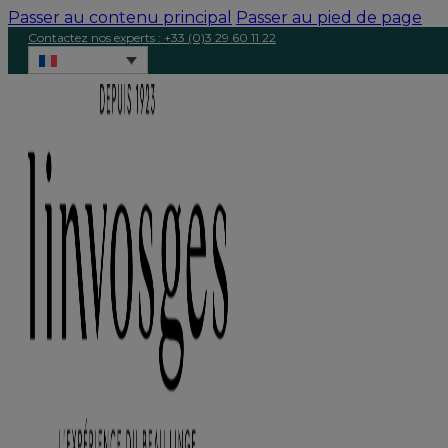
Passer au contenu principal
Passer au pied de page
Contactez nos experts : +33 (0)3 29 60 11 22