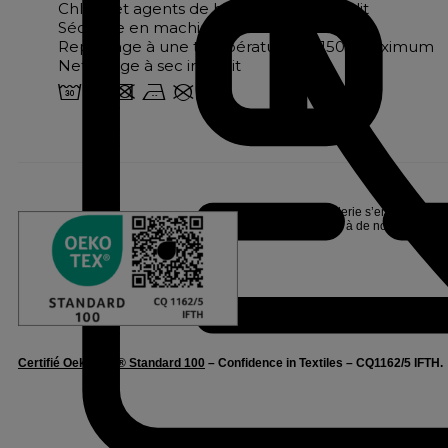
Chlore et agents de blanchiment interdit
Séchage en machine interdit
Repassage à une température de 150° maximum
Nettoyage à sec interdit
w o d b U
Linvosges Hôtellerie s’engage pour l
Oeko-Tex®, suite à de nombreux tests
Certifié Oeko-Tex® Standard 100
– Confidence in Textiles – CQ1162/5 IFTH.