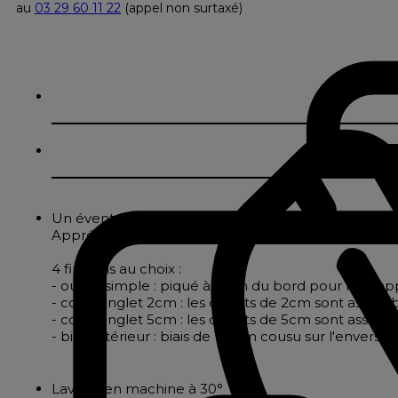
au
03 29 60 11 22
(appel non surtaxé)
Un éventail de couleurs vitaminées pour ce nappage
Apprécié pour sa facilité d'entretien, le nappage pol
4 finitions au choix :
- ourlet simple : piqué à 2cm du bord pour les nappe
- coins onglet 2cm : les ourlets de 2cm sont assembl
- coins onglet 5cm : les ourlets de 5cm sont assembl
- biais intérieur : biais de 18mm cousu sur l'envers
Lavage en machine à 30°