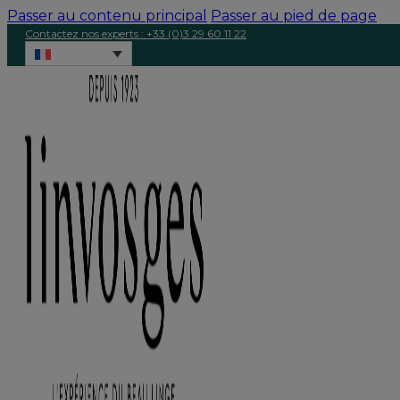
Passer au contenu principal
Passer au pied de page
Contactez nos experts : +33 (0)3 29 60 11 22