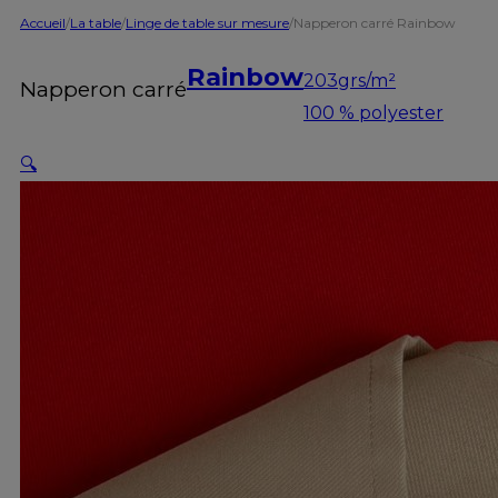
Accueil
/
La table
/
Linge de table sur mesure
/
Napperon carré Rainbow
Rainbow
203grs/m²
Napperon carré
100 % polyester
🔍