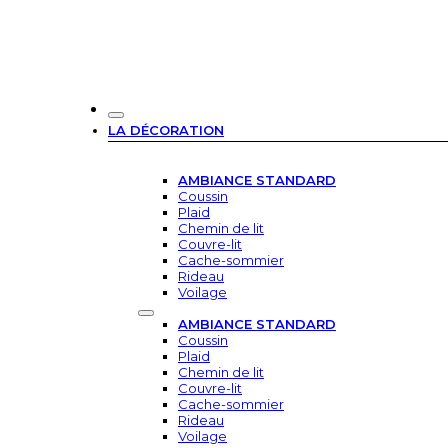
LA DÉCORATION
AMBIANCE STANDARD
Coussin
Plaid
Chemin de lit
Couvre-lit
Cache-sommier
Rideau
Voilage
AMBIANCE STANDARD
Coussin
Plaid
Chemin de lit
Couvre-lit
Cache-sommier
Rideau
Voilage