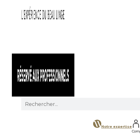
Search
for:
Notre expertise
Com