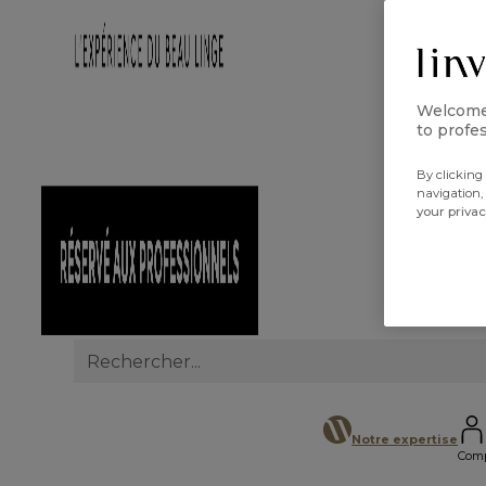
Welcome 
to profes
By clicking 
navigation,
your priva
Search
for:
Notre expertise
Com