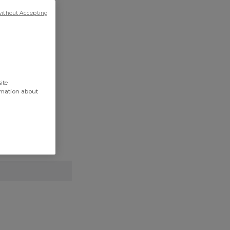
without Accepting
ite
rmation about