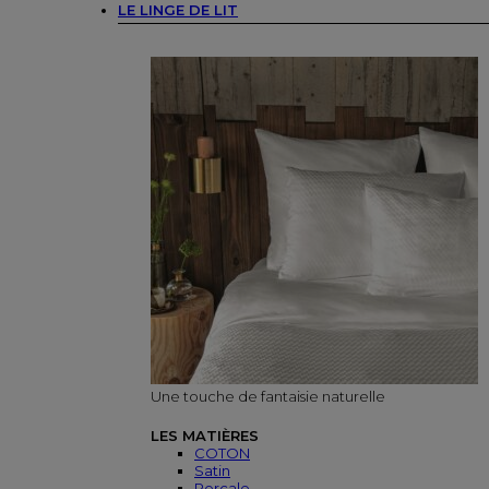
LE LINGE DE LIT
Une touche de fantaisie naturelle
LES MATIÈRES
COTON
Satin
Percale