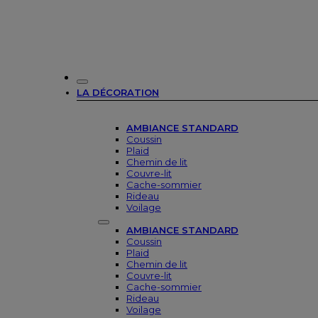
LA DÉCORATION
AMBIANCE STANDARD
Coussin
Plaid
Chemin de lit
Couvre-lit
Cache-sommier
Rideau
Voilage
AMBIANCE STANDARD
Coussin
Plaid
Chemin de lit
Couvre-lit
Cache-sommier
Rideau
Voilage