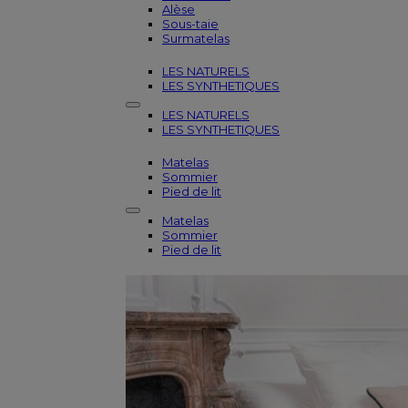
Alèse
Sous-taie
Surmatelas
LES NATURELS
LES SYNTHETIQUES
LES NATURELS
LES SYNTHETIQUES
Matelas
Sommier
Pied de lit
Matelas
Sommier
Pied de lit