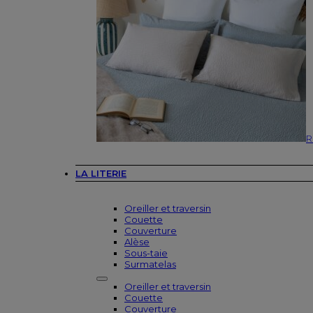
R
LA LITERIE
Oreiller et traversin
Couette
Couverture
Alèse
Sous-taie
Surmatelas
Oreiller et traversin
Couette
Couverture