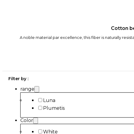
Cotton be
A noble material par excellence, this fiber is naturally res
Filter by :
range
Luna
Plumetis
Color
White