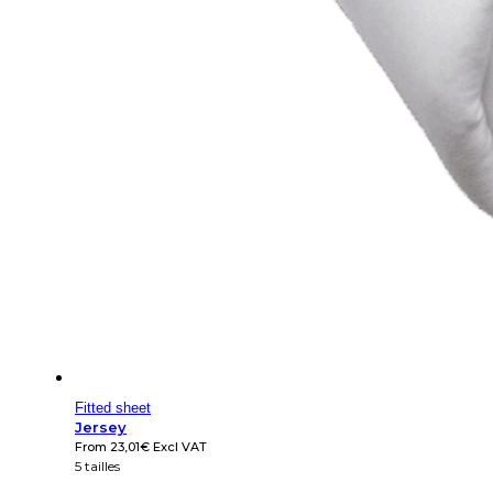
Fitted sheet
Jersey
From
23,01
€
Excl VAT
5 tailles