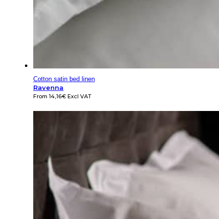
Cotton satin bed linen
Ravenna
From
14,16
€
Excl VAT