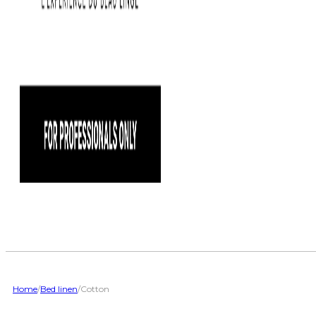
Home
/
Bed linen
/
Cotton