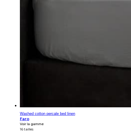
Washed cotton percale bed linen
Faro
Voir la gamme
16 tailles