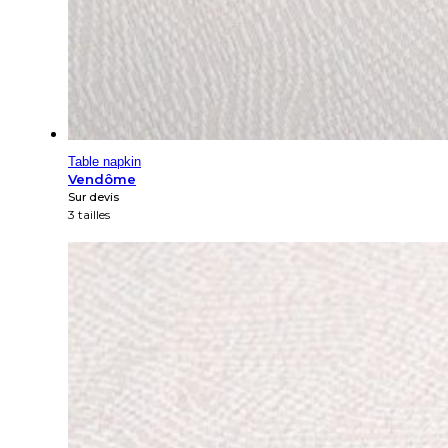
Table napkin
Vendôme
Sur devis
3 tailles