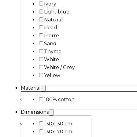
Ivory
Light blue
Natural
Pearl
Pierre
Sand
Thyme
White
White / Grey
Yellow
Material
100% cotton
Dimensions
130x130 cm
130x170 cm