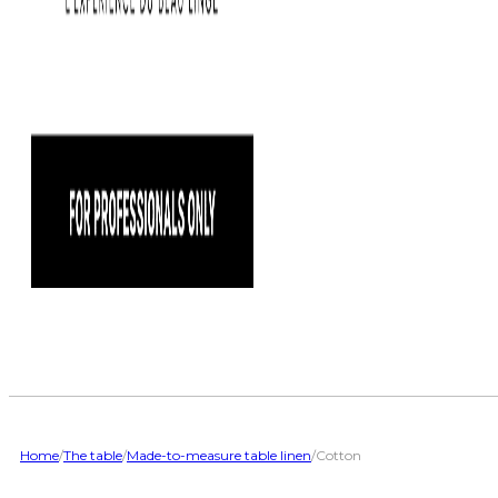
Home
/
The table
/
Made-to-measure table linen
/
Cotton