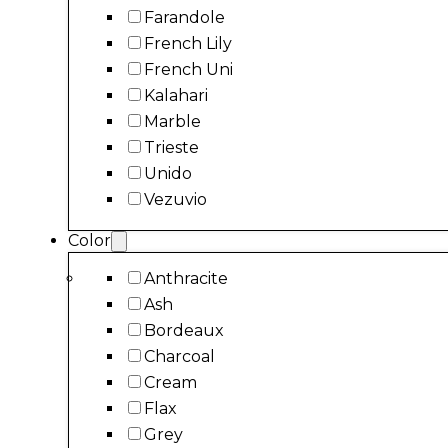
Farandole
French Lily
French Uni
Kalahari
Marble
Trieste
Unido
Vezuvio
Color
Anthracite
Ash
Bordeaux
Charcoal
Cream
Flax
Grey