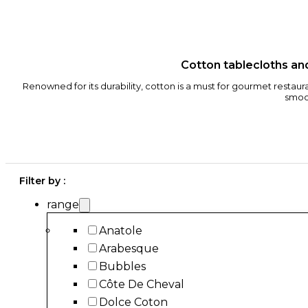
Cotton tablecloths and
Renowned for its durability, cotton is a must for gourmet restaur
smoot
Filter by :
range
Anatole
Arabesque
Bubbles
Côte De Cheval
Dolce Coton