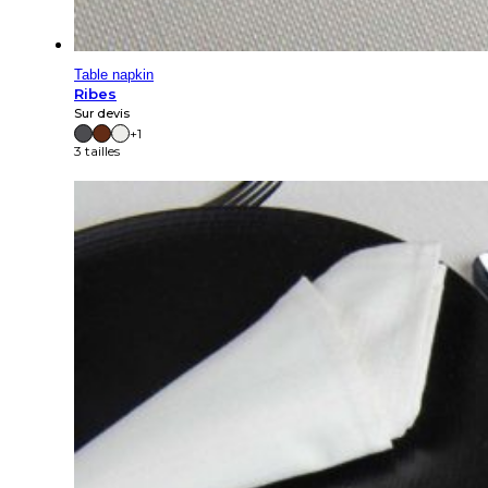
Table napkin
Ribes
Sur devis
+1
3 tailles