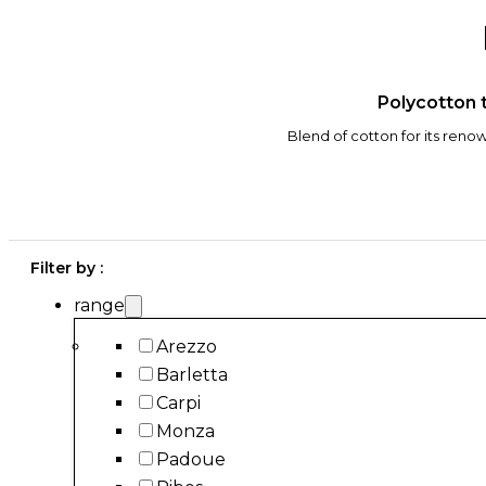
Polycotton 
Blend of cotton for its renow
Filter by :
range
Arezzo
Barletta
Carpi
Monza
Padoue