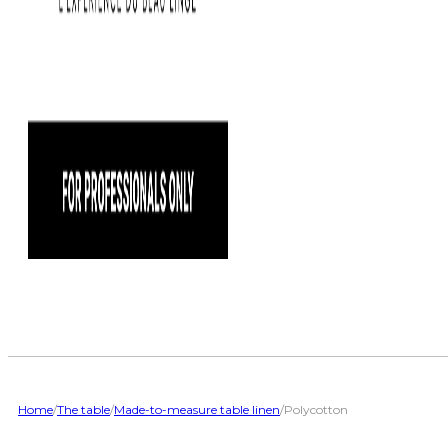
Home
/
The table
/
Made-to-measure table linen
/
Polycotton