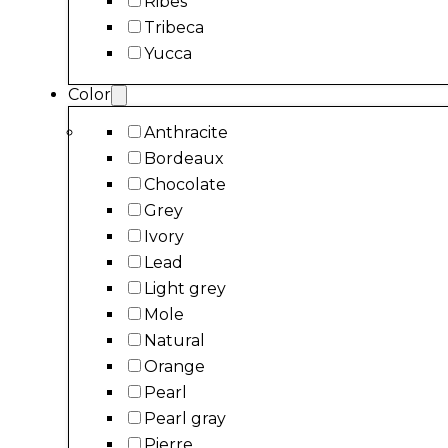
Ribes
Tribeca
Yucca
Color
Anthracite
Bordeaux
Chocolate
Grey
Ivory
Lead
Light grey
Mole
Natural
Orange
Pearl
Pearl gray
Pierre