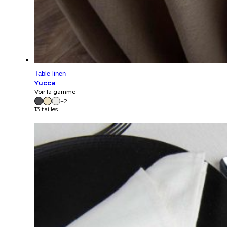
Table linen
Yucca
Voir la gamme
+2
13 tailles