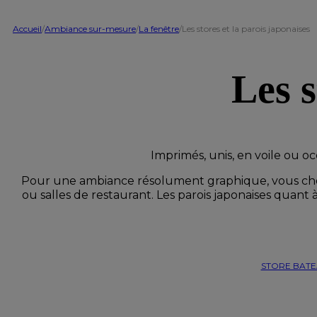
Accueil
/
Ambiance sur-mesure
/
La fenêtre
/
Les stores et la parois japonaises
Les s
Imprimés, unis, en voile ou oc
Pour une ambiance résolument graphique, vous chois
ou salles de restaurant. Les parois japonaises quant 
STORE BAT