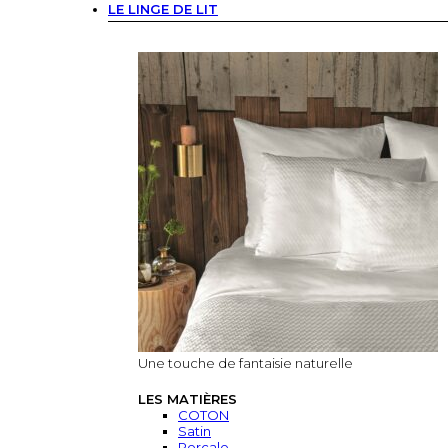
LE LINGE DE LIT
Une touche de fantaisie naturelle
LES MATIÈRES
COTON
Satin
Percale