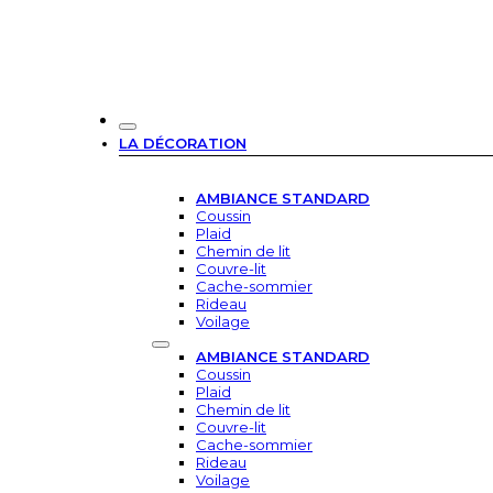
LA DÉCORATION
AMBIANCE STANDARD
Coussin
Plaid
Chemin de lit
Couvre-lit
Cache-sommier
Rideau
Voilage
AMBIANCE STANDARD
Coussin
Plaid
Chemin de lit
Couvre-lit
Cache-sommier
Rideau
Voilage