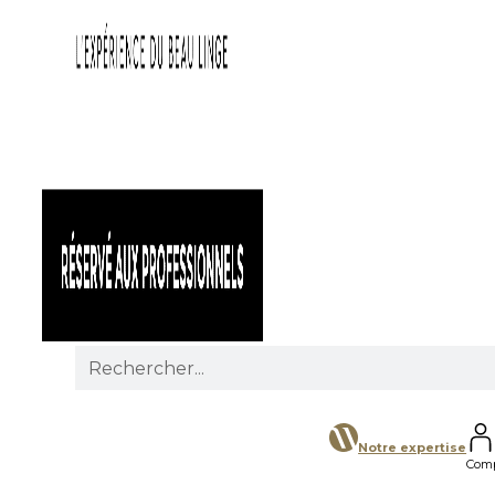
Search
for:
Notre expertise
Com