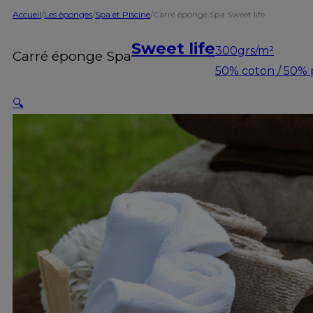
Accueil
/
Les éponges
/
Spa et Piscine
/
Carré éponge Spa Sweet life
Sweet life
300grs/m²
Carré éponge Spa
50% coton / 50% 
🔍