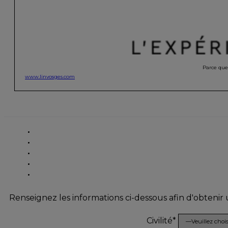
Parce que 
www.linvosges.com
Renseignez les informations ci-dessous afin d'obtenir
Civilité*