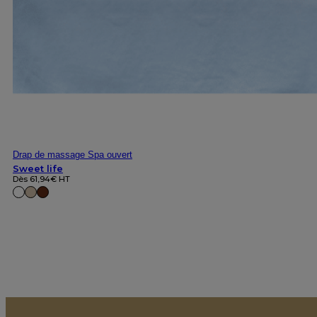
Drap de massage Spa ouvert
Sweet life
Dès
61,94
€
HT