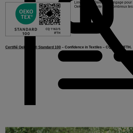
Linvosges Hôtellerie s’engage pour l
Oeko-Tex®, suite à de nombreux tests
Certifié Oeko-Tex® Standard 100
– Confidence in Textiles – CQ1162/5 IFTH.