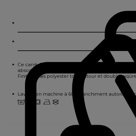
Ce carré éponge, dédié au bien-être, est confectionn
absorbant. Son séchage rapide, grâce à sa compositi
Finition biais polyester tout autour et double piqûr
Lavage en machine à 60° Blanchiment autorisé Sé
4 u s n U