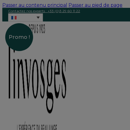
Passer au contenu principal
Passer au pied de page
Contactez nos experts : +33 (0)3 29 60 11 22
Promo !