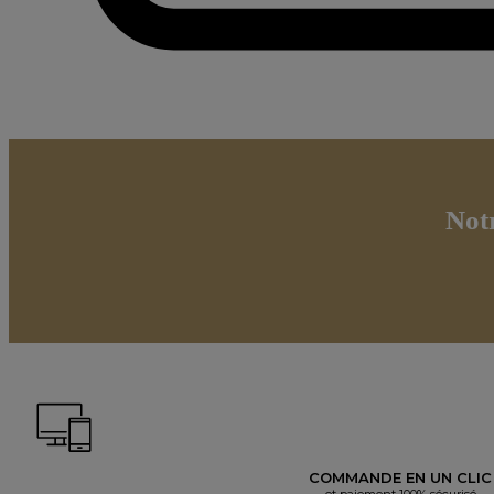
Not
COMMANDE EN UN CLIC
et paiement 100% sécurisé