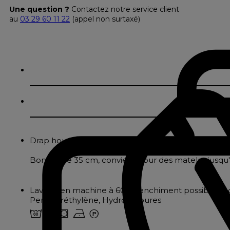
Une question ?
Contactez notre service client
au
03 29 60 11 22
(appel non surtaxé)
Drap housse en jersey pur coton, facile d'entretien
Bonnet de 35 cm, convient pour des matelas jusqu'
Lavage en machine à 60° Blanchiment possible Séc
Perchloréthylène, Hydrocarbures
4 o s n W