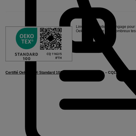
Linvosges Hôtellerie s’engage pour l
Oeko-Tex®, suite à de nombreux tests
Certifié Oeko-Tex® Standard 100
– Confidence in Textiles – CQ1162/5 IFTH.