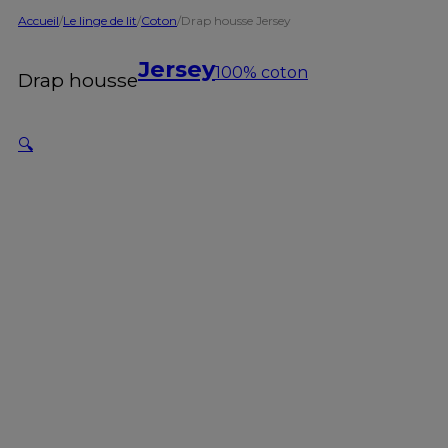
Accueil
/
Le linge de lit
/
Coton
/
Drap housse Jersey
Jersey
100% coton
Drap housse
🔍